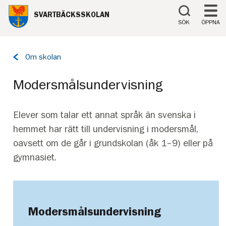
Till innehåll på sidan
SVARTBÄCKSSKOLAN
SÖK
ÖPPNA
Tillbaka
Om skolan
till
sidan:
Modersmålsundervisning
Elever som talar ett annat språk än svenska i
hemmet har rätt till undervisning i modersmål,
oavsett om de går i grundskolan (åk 1–9) eller på
gymnasiet.
Modersmålsundervisning