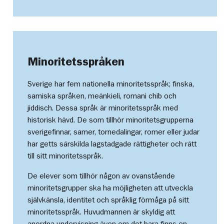
Minoritetsspråken
Sverige har fem nationella minoritetsspråk; finska,
samiska språken, meänkieli, romani chib och
jiddisch. Dessa språk är minoritetsspråk med
historisk hävd. De som tillhör minoritetsgrupperna
sverigefinnar, samer, tornedalingar, romer eller judar
har getts särskilda lagstadgade rättigheter och rätt
till sitt minoritetsspråk.
De elever som tillhör någon av ovanstående
minoritetsgrupper ska ha möjligheten att utveckla
självkänsla, identitet och språklig förmåga på sitt
minoritetsspråk. Huvudmannen är skyldig att
anordna undervisning även om det bara finns en