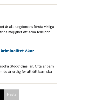
et är alla ungdomars första viktiga
finns möjlighet att söka feriejobb
 kriminalitet ökar
 södra Stockholms län. Ofta är barn
du är orolig för att ditt barn ska
3
Nästa
ing
paginering
sida
sida
i
paginering,