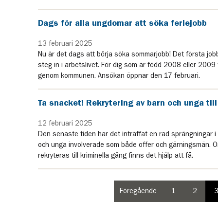
Dags för alla ungdomar att söka feriejobb
13 februari 2025
Nu är det dags att börja söka sommarjobb! Det första jobb
steg in i arbetslivet. För dig som är född 2008 eller 2009 
genom kommunen. Ansökan öppnar den 17 februari.
Ta snacket! Rekrytering av barn och unga till
12 februari 2025
Den senaste tiden har det inträffat en rad sprängningar i
och unga involverade som både offer och gärningsmän. Om 
rekryteras till kriminella gäng finns det hjälp att få.
Föregående
1
2
sida
paginering
paginer
i
sida
sida
paginering